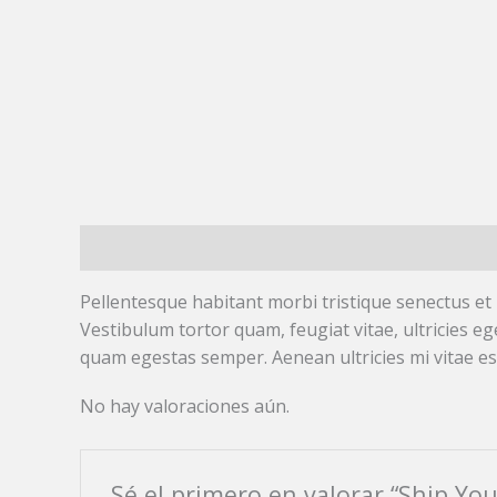
Descripción
Valoraciones (0)
Pellentesque habitant morbi tristique senectus et
Vestibulum tortor quam, feugiat vitae, ultricies eg
quam egestas semper. Aenean ultricies mi vitae est
No hay valoraciones aún.
Sé el primero en valorar “Ship You