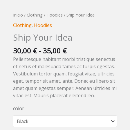
Rango
Ship
Inicio
/
Clothing
/
Hoodies
/ Ship Your Idea
de
Your
Clothing
,
Hoodies
precios:
Idea
Ship Your Idea
desde
cantidad
30,00 €
30,00
€
-
35,00
€
hasta
35,00 €
Pellentesque habitant morbi tristique senectus
et netus et malesuada fames ac turpis egestas.
Vestibulum tortor quam, feugiat vitae, ultricies
eget, tempor sit amet, ante. Donec eu libero sit
amet quam egestas semper. Aenean ultricies mi
vitae est. Mauris placerat eleifend leo.
color