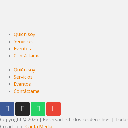
Quién soy
Servicios
Eventos
Contáctame
Quién soy
Servicios
Eventos
Contáctame
F
I
W
E
a
n
h
n
c
s
a
v
Copyright @ 2026 | Reservados todos los derechos. | Todas 
e
t
t
e
Creado por
Capta Media.