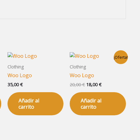
El
El
¡Oferta!
precio
precio
original
actual
Clothing
Clothing
era:
es:
Woo Logo
Woo Logo
20,00 €.
18,00 €.
35,00
€
20,00
€
18,00
€
Añadir al
Añadir al
carrito
carrito