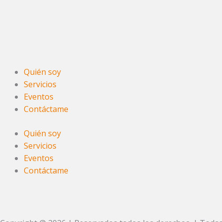
Quién soy
Servicios
Eventos
Contáctame
Quién soy
Servicios
Eventos
Contáctame
F
I
W
E