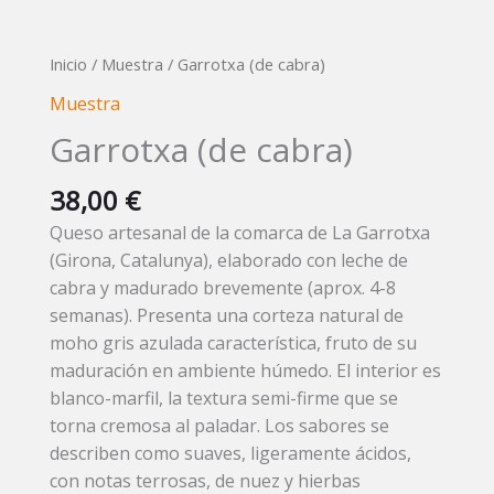
Garrotxa
Inicio
/
Muestra
/ Garrotxa (de cabra)
(de
Muestra
cabra)
Garrotxa (de cabra)
cantidad
38,00
€
Queso artesanal de la comarca de La Garrotxa
(Girona, Catalunya), elaborado con leche de
cabra y madurado brevemente (aprox. 4-8
semanas). Presenta una corteza natural de
moho gris azulada característica, fruto de su
maduración en ambiente húmedo. El interior es
blanco-marfil, la textura semi-firme que se
torna cremosa al paladar. Los sabores se
describen como suaves, ligeramente ácidos,
con notas terrosas, de nuez y hierbas