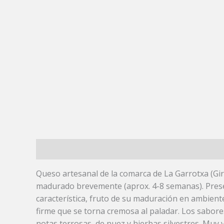
Descripción
Queso artesanal de la comarca de La Garrotxa (Gir
madurado brevemente (aprox. 4-8 semanas). Prese
característica, fruto de su maduración en ambiente
firme que se torna cremosa al paladar. Los sabore
notas terrosas, de nuez y hierbas silvestres. Muy 